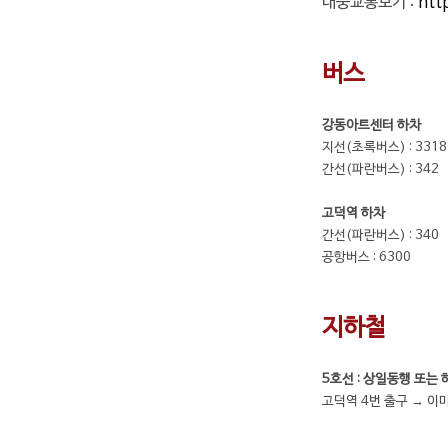
대중교통보기 :
htt
버스
강동아트센터 하차
지선(초록버스) : 3318, 
간선(파란버스) : 342
고덕역 하차
간선(파란버스) : 340
공항버스 : 6300
지하철
5호선 : 상일동행 또는
고덕역 4번 출구 → 이