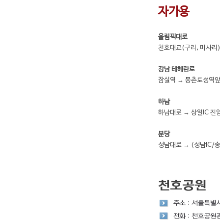
자가용
올림픽대로
천호대교(구리, 미사리)
강남 테헤란로
잠실역 → 몽촌토성역앞
하남
하남대로 → 상일IC 진
분당
성남대로 → (성남IC/