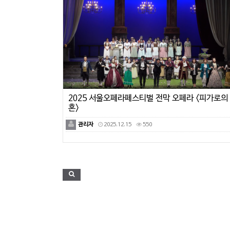
2025 서울오페라페스티벌 전막 오페라 <피가로의
혼>
관리자
2025.12.15
550