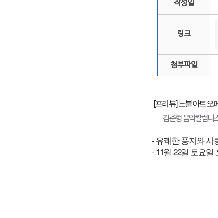
작성일
링크
첨부파일
[프리뷰] 노블아트오
김준형 음악칼럼니
- 유쾌한 풍자와 사
- 11월 22일 토요