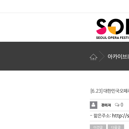
아카이브I
[6.23]대한민국오페라
0
관리자
- 짧은주소:
http://
이전글
다음글