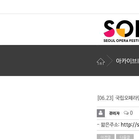
아카이브I
[06.23] 국립오페라단
0
관리자
- 짧은주소:
http://
이전글
다음글