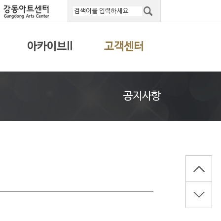
아카이브II
고객센터
공지사항