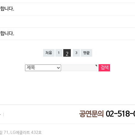
대합니다.
대합니다.
처음
1
3
맨끝
2
공연문의
02-518-
부
 71, LG에클라트 432호