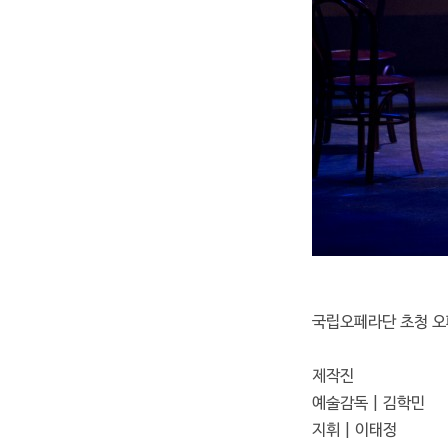
국립오페라단 초청 오페라 
제작진
예술감독 | 김학민
지휘 | 이태정