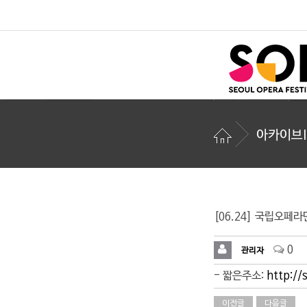
아카이브I
[06.24] 국립오페라단
0
관리자
- 짧은주소:
http://
이전글
다음글